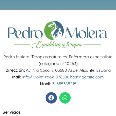
Pedro Molera. Terapias naturales. Enfermero especialista
(colegiado nº 10263)
Dirección:
Av. Nia Coca, 7, 03680 Aspe, Alicante, España
Mail:
info@violet-rook-976888.hostingersite.com
Movil:
34655385215
F
W
a
h
c
a
e
t
Servicios