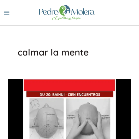
Ir
al
contenido
calmar la mente
Punto
Bai
Hui:
calmando
tu
mente
y