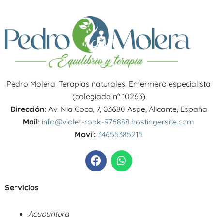
Pedro Molera. Terapias naturales. Enfermero especialista
(colegiado nº 10263)
Dirección:
Av. Nia Coca, 7, 03680 Aspe, Alicante, España
Mail:
info@violet-rook-976888.hostingersite.com
Movil:
34655385215
F
W
a
h
c
a
e
t
Servicios
b
s
o
a
Acupuntura