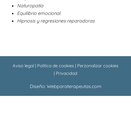
o
p
Naturopatía
k
p
Equilibrio emocional
Hipnosis y regresiones reparadoras
Aviso legal
|
Politica de cookies
|
Perzonalizar cookies
|
Privacidad
Diseño:
Webparaterapeutas.com