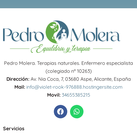
Pedro Molera. Terapias naturales. Enfermero especialista
(colegiado nº 10263)
Dirección:
Av. Nia Coca, 7, 03680 Aspe, Alicante, España
Mail:
info@violet-rook-976888.hostingersite.com
Movil:
34655385215
F
W
a
h
c
a
e
t
Servicios
b
s