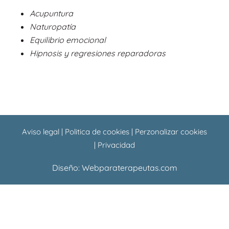
o
a
Acupuntura
o
p
Naturopatía
k
p
Equilibrio emocional
Hipnosis y regresiones reparadoras
Aviso legal
|
Politica de cookies
|
Perzonalizar cookies
|
Privacidad
Diseño:
Webparaterapeutas.com