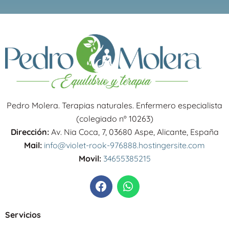
Pedro Molera. Terapias naturales. Enfermero especialista
(colegiado nº 10263)
Dirección:
Av. Nia Coca, 7, 03680 Aspe, Alicante, España
Mail:
info@violet-rook-976888.hostingersite.com
Movil:
34655385215
F
W
a
h
c
a
e
t
Servicios
b
s