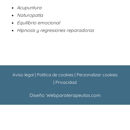
o
a
Acupuntura
o
p
Naturopatía
k
p
Equilibrio emocional
Hipnosis y regresiones reparadoras
Aviso legal
|
Politica de cookies
|
Perzonalizar cookies
|
Privacidad
Diseño:
Webparaterapeutas.com