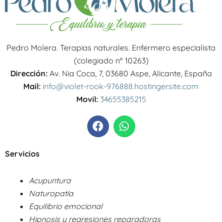
Pedro Molera. Terapias naturales. Enfermero especialista
(colegiado nº 10263)
Dirección:
Av. Nia Coca, 7, 03680 Aspe, Alicante, España
Mail:
info@violet-rook-976888.hostingersite.com
Movil:
34655385215
F
W
a
h
c
a
e
t
Servicios
b
s
o
a
Acupuntura
o
p
Naturopatía
k
p
Equilibrio emocional
Hipnosis y regresiones reparadoras