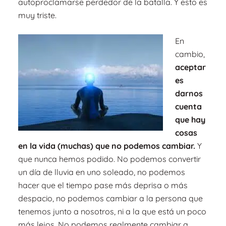
autoproclamarse perdedor de la batalla. Y esto es
muy triste.
En
cambio,
aceptar
es
darnos
cuenta
q
ue hay
cosas
en la vida (muchas) que no podemos cambiar.
Y
que nunca hemos podido. No podemos convertir
un día de lluvia en uno soleado, no podemos
hacer que el tiempo pase más deprisa o más
despacio, no podemos cambiar a la persona que
tenemos junto a nosotros, ni a la que está un poco
más lejos. No podemos realmente cambiar a