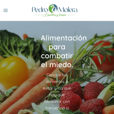
Ir
al
contenido
Alimentación
para
combatir
el miedo.
Conoce los
alimentos a
evitar y los que
hay que
consumir con
frecuencia si