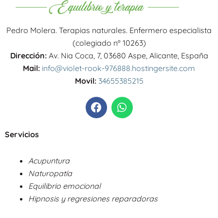
Pedro Molera. Terapias naturales. Enfermero especialista
(colegiado nº 10263)
Dirección:
Av. Nia Coca, 7, 03680 Aspe, Alicante, España
Mail:
info@violet-rook-976888.hostingersite.com
Movil:
34655385215
F
W
a
h
c
a
e
t
Servicios
b
s
o
a
Acupuntura
o
p
Naturopatía
k
p
Equilibrio emocional
Hipnosis y regresiones reparadoras