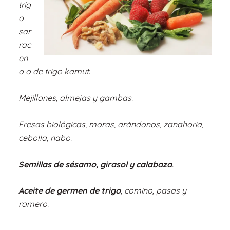
trig
o
sar
rac
en
o o de trigo kamut.
Mejillones, almejas y gambas.
Fresas biológicas, moras, arándonos, zanahoria,
cebolla, nabo.
Semillas de sésamo, girasol y calabaza
.
Aceite de germen de trigo
, comino, pasas y
romero.